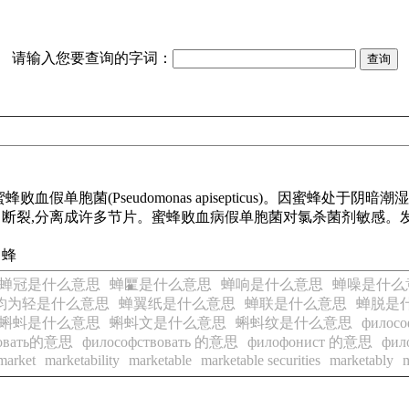
请输入您要查询的字词：
蜂败血假单胞菌(
Pseudomonas
apisepticus
)。因蜜蜂处于阴暗潮
角断裂,分离成许多节片。蜜蜂败血病假单胞菌对氯杀菌剂敏感。发病
 蜂
蝉冠是什么意思
蝉匷是什么意思
蝉响是什么意思
蝉噪是什么
钧为轻是什么意思
蝉翼纸是什么意思
蝉联是什么意思
蝉脱是
蝌蚪是什么意思
蝌蚪文是什么意思
蝌蚪纹是什么意思
филосо
вовать的意思
философствовать 的意思
филофонист 的意思
фи
market
marketability
marketable
marketable securities
marketably
m