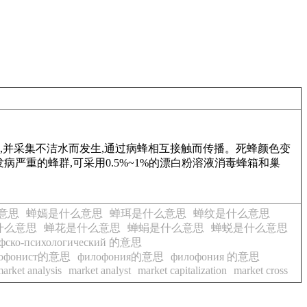
湿,并采集不洁水而发生,通过病蜂相互接触而传播。死蜂颜色变
严重的蜂群,可采用0.5%~1%的漂白粉溶液消毒蜂箱和巢
意思
蝉嫣是什么意思
蝉珥是什么意思
蝉纹是什么意思
什么意思
蝉花是什么意思
蝉蜎是什么意思
蝉蜕是什么意思
фско-психологический 的意思
лофонист的意思
филофония的意思
филофония 的意思
arket analysis
market analyst
market capitalization
market cross