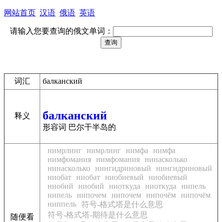
网站首页
汉语
俄语
英语
请输入您要查询的俄文单词：
词汇
балканский
балканский
释义
形容词 巴尔干半岛的
нимрлинг
нимрлинг
нимфа
нимфа
нимфомания
нимфомания
нинасколько
нинасколько
нингидриновый
нингидриновый
ниобат
ниобат
ниобиевый
ниобиевый
ниобий
ниобий
ниоткуда
ниоткуда
нипель
нипель
нипочем
нипочем
нипочём
нипочём
ниппель
符号-格式塔是什么意思
符号-格式塔-期待是什么意思
随便看