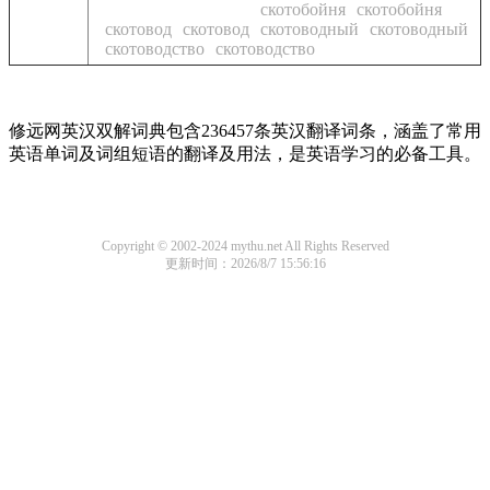
скотобойня
скотобойня
скотовод
скотовод
скотоводный
скотоводный
скотоводство
скотоводство
修远网英汉双解词典包含236457条英汉翻译词条，涵盖了常用
英语单词及词组短语的翻译及用法，是英语学习的必备工具。
Copyright © 2002-2024 mythu.net All Rights Reserved
更新时间：2026/8/7 15:56:16