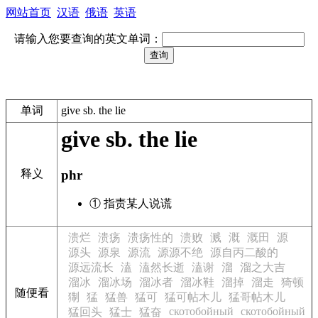
网站首页
汉语
俄语
英语
请输入您要查询的英文单词：
单词
give sb. the lie
give sb. the lie
释义
phr
① 指责某人说谎
溃烂
溃疡
溃疡性的
溃败
溅
溉
溉田
源
源头
源泉
源流
源源不绝
源自丙二酸的
源远流长
溘
溘然长逝
溘谢
溜
溜之大吉
溜冰
溜冰场
溜冰者
溜冰鞋
溜掉
溜走
猗顿
随便看
猘
猛
猛兽
猛可
猛可帖木儿
猛哥帖木儿
скотобойный
скотобойный
猛回头
猛士
猛奋