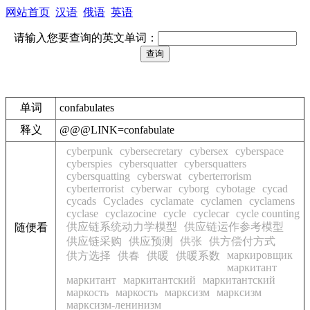
网站首页
汉语
俄语
英语
请输入您要查询的英文单词：
单词
confabulates
释义
@@@LINK=confabulate
cyberpunk
cybersecretary
cybersex
cyberspace
cyberspies
cybersquatter
cybersquatters
cybersquatting
cyberswat
cyberterrorism
cyberterrorist
cyberwar
cyborg
cybotage
cycad
cycads
Cyclades
cyclamate
cyclamen
cyclamens
cyclase
cyclazocine
cycle
cyclecar
cycle counting
供应链系统动力学模型
供应链运作参考模型
随便看
供应链采购
供应预测
供张
供方偿付方式
маркировщик
供方选择
供春
供暖
供暖系数
маркитант
маркитант
маркитантский
маркитантский
маркость
маркость
марксизм
марксизм
марксизм-ленинизм