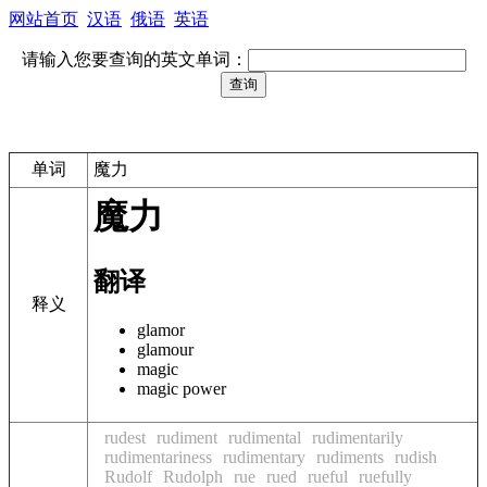
网站首页
汉语
俄语
英语
请输入您要查询的英文单词：
单词
魔力
魔力
翻译
释义
glamor
glamour
magic
magic power
rudest
rudiment
rudimental
rudimentarily
rudimentariness
rudimentary
rudiments
rudish
Rudolf
Rudolph
rue
rued
rueful
ruefully