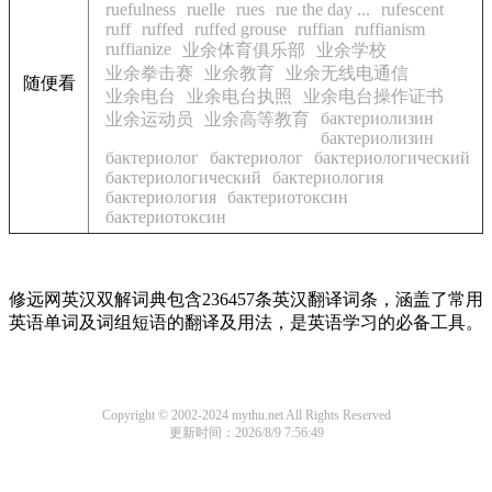
ruefulness
ruelle
rues
rue the day ...
rufescent
ruff
ruffed
ruffed grouse
ruffian
ruffianism
ruffianize
业余体育俱乐部
业余学校
业余拳击赛
业余教育
业余无线电通信
随便看
业余电台
业余电台执照
业余电台操作证书
бактериолизин
业余运动员
业余高等教育
бактериолизин
бактериолог
бактериолог
бактериологический
бактериологический
бактериология
бактериология
бактериотоксин
бактериотоксин
修远网英汉双解词典包含236457条英汉翻译词条，涵盖了常用
英语单词及词组短语的翻译及用法，是英语学习的必备工具。
Copyright © 2002-2024 mythu.net All Rights Reserved
更新时间：2026/8/9 7:56:49