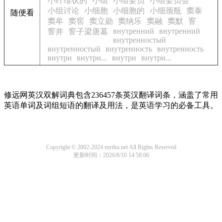
小纤维状的
小组
小组委员
小组委员会
小组讨论
小细胞
小细胞的
小细颈瓶
窦泰
随便看
窦牟
窦窖
窦立勋
窦纳乐
窦融
窦默
窨
внутренний
внутренний
窨井
窨子梁唐墓
внутренностый
внутренностый
внутренность
внутренность
внутри
внутри...
внутри
внутри...
修远网英汉双解词典包含236457条英汉翻译词条，涵盖了常用
英语单词及词组短语的翻译及用法，是英语学习的必备工具。
Copyright © 2002-2024 mythu.net All Rights Reserved
更新时间：2026/8/10 14:58:06