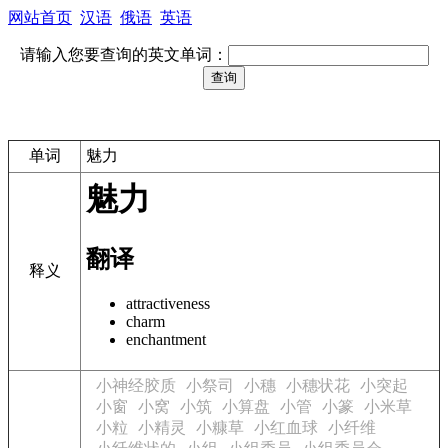
网站首页
汉语
俄语
英语
请输入您要查询的英文单词：
单词
魅力
魅力
翻译
释义
attractiveness
charm
enchantment
小神经胶质
小祭司
小穗
小穗状花
小突起
小窗
小窝
小筑
小算盘
小管
小篆
小米草
小粒
小精灵
小糠草
小红血球
小纤维