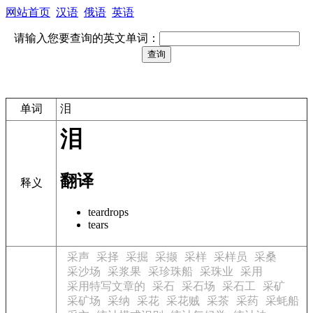
网站首页
汉语
俄语
英语
请输入您要查询的英文单词：
单词
泪
泪
翻译
释义
teardrops
tears
采声
采择
采掘
采撷
采样
采样员
采桑
采沙场
采浆果
采珍珠船
采珠业
采用
采用特写文章的
采石
采石场
采石工
采矿
采矿场
采纳
采花
采花贼
采茶
采药
采蚝船