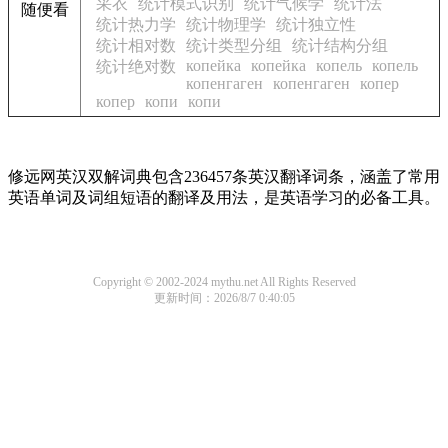
采衣
统计模式识别
统计气候学
统计法
随便看
统计热力学
统计物理学
统计独立性
统计相对数
统计类型分组
统计结构分组
копейка
копейка
копель
копель
统计绝对数
копенгаген
копенгаген
копер
копер
копи
копи
修远网英汉双解词典包含236457条英汉翻译词条，涵盖了常用
英语单词及词组短语的翻译及用法，是英语学习的必备工具。
Copyright © 2002-2024 mythu.net All Rights Reserved
更新时间：2026/8/7 0:40:05