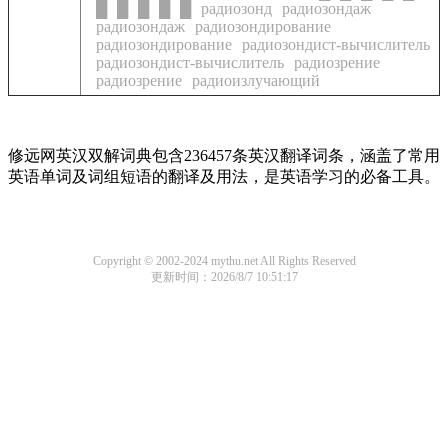
█
█
█
█
█
радиозонд
радиозондаж
радиозондаж
радиозондирование
радиозондирование
радиозондист-вычислитель
радиозондист-вычислитель
радиозрение
радиозрение
радиоизлучающий
修远网英汉双解词典包含236457条英汉翻译词条，涵盖了常用
英语单词及词组短语的翻译及用法，是英语学习的必备工具。
Copyright © 2002-2024 mythu.net All Rights Reserved
更新时间：2026/8/7 10:51:17