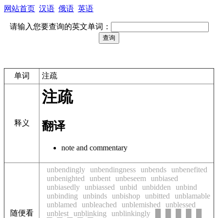
网站首页
汉语
俄语
英语
请输入您要查询的英文单词：
单词
注疏
注疏
释义
翻译
note and commentary
unbendingly
unbendingness
unbends
unbenefited
unbenighted
unbent
unbeseem
unbiased
unbiasedly
unbiassed
unbid
unbidden
unbind
unbinding
unbinds
unbishop
unbitted
unblamable
unblamed
unbleached
unblemished
unblessed
随便看
unblest
unblinking
unblinkingly
█
█
█
█
█