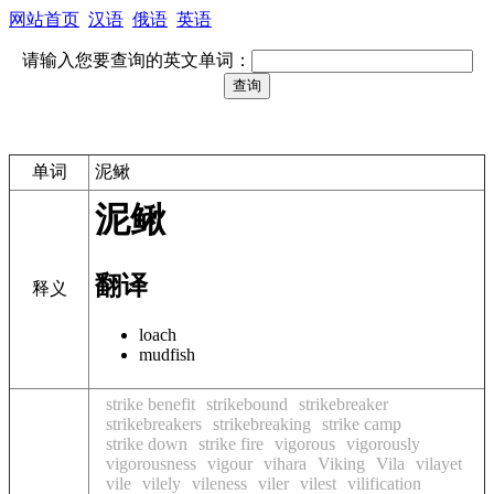
网站首页
汉语
俄语
英语
请输入您要查询的英文单词：
单词
泥鳅
泥鳅
翻译
释义
loach
mudfish
strike benefit
strikebound
strikebreaker
strikebreakers
strikebreaking
strike camp
strike down
strike fire
vigorous
vigorously
vigorousness
vigour
vihara
Viking
Vila
vilayet
vile
vilely
vileness
viler
vilest
vilification