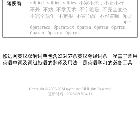
vilified
vilifier
vilifies
不塞不流，不止不行
随便看
不外
不妨
不学无术
不宁唯是
不完全变态
брат
不完全竞争
不定根
不宣而战
不容置喙
брат
брататься
брататься
братва
братва
братец
братец
братик
братик
修远网英汉双解词典包含236457条英汉翻译词条，涵盖了常用
英语单词及词组短语的翻译及用法，是英语学习的必备工具。
Copyright © 2002-2024 mythu.net All Rights Reserved
更新时间：2026/8/9 5:34:11