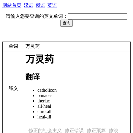
网站首页
汉语
俄语
英语
请输入您要查询的英文单词：
单词
万灵药
万灵药
翻译
释义
catholicon
panacea
theriac
all-heal
cure-all
heal-all
修正的社会主义
修正错误
修正预算
修浚