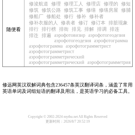
修浚航道
修理
修理工人
修理店
修理的
修短
修筑
修筑公路
修筑工事
修缮
修缮房屋
修脯
修船厂
修船处
修行
修补
修补者
修补衣服的人
修表者
修订
修订本
排脏现象
排行
排行榜
排衙
排见
排解
排调
排连
随便看
аэрофотовизир
аэрофотогеодезия
排迮
排遍
аэрофотогеодезия
аэрофотограмма
аэрофотограмма
аэрофотограмметрист
аэрофотограмметрист
аэрофотограмметрический
аэрофотограмметрический
аэрофотограмметрия
修远网英汉双解词典包含236457条英汉翻译词条，涵盖了常用
英语单词及词组短语的翻译及用法，是英语学习的必备工具。
Copyright © 2002-2024 mythu.net All Rights Reserved
更新时间：2026/8/7 20:52:19