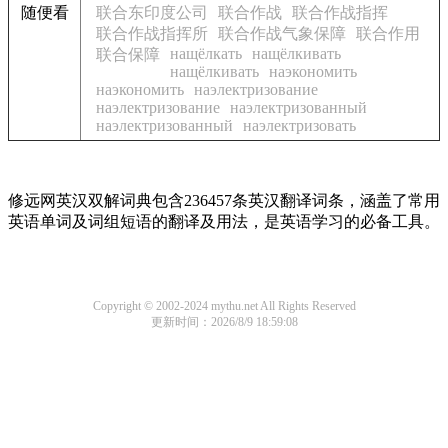
随便看
联合东印度公司
联合作战
联合作战指挥
联合作战指挥所
联合作战气象保障
联合作用
нащёлкать
нащёлкивать
联合保障
нащёлкивать
наэкономить
наэкономить
наэлектризование
наэлектризование
наэлектризованный
наэлектризованный
наэлектризовать
修远网英汉双解词典包含236457条英汉翻译词条，涵盖了常用
英语单词及词组短语的翻译及用法，是英语学习的必备工具。
Copyright © 2002-2024 mythu.net All Rights Reserved
更新时间：2026/8/9 18:59:08