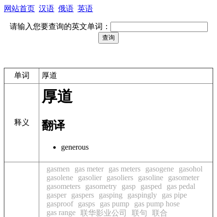
网站首页
汉语
俄语
英语
请输入您要查询的英文单词：
单词
厚道
厚道
释义
翻译
generous
gasmen
gas meter
gas meters
gasogene
gasohol
gasolene
gasolier
gasoliers
gasoline
gasometer
gasometers
gasometry
gasp
gasped
gas pedal
gasper
gaspers
gasping
gaspingly
gas pipe
gasproof
gasps
gas pump
gas pump hose
gas range
联华影业公司
联句
联合