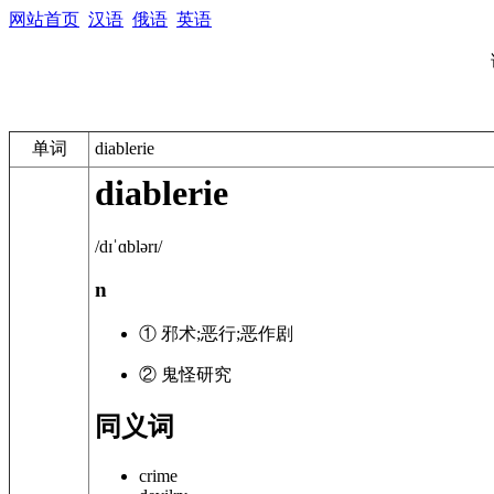
网站首页
汉语
俄语
英语
单词
diablerie
diablerie
/dɪˈɑblərɪ/
n
① 邪术;恶行;恶作剧
② 鬼怪研究
同义词
crime