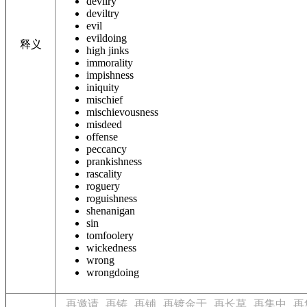
devilry
deviltry
evil
evildoing
释义
high jinks
immorality
impishness
iniquity
mischief
mischievousness
misdeed
offense
peccancy
prankishness
rascality
roguery
roguishness
shenanigan
sin
tomfoolery
wickedness
wrong
wrongdoing
再邀请
再铸
再铺
再镀金于
再长草
再集中
再