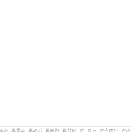
集合
再震动
再静听
再驱散
再鼓励
冒
冒充
冒充内行
冒出