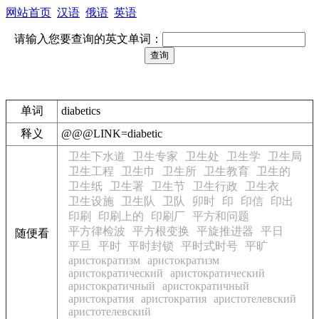
网站首页
汉语
俄语
英语
请输入您要查询的英文单词：
单词
diabetics
释义
@@@LINK=diabetic
卫生下水道
卫生专家
卫生处
卫生学
卫生局
卫生工程
卫生巾
卫生所
卫生教育
卫生的
卫生纸
卫生署
卫生节
卫生行政
卫生衣
卫生设施
卫生队
卫队
卯时
印
印信
印出
印刷
印刷上的
印刷厂
平方和问题
平方律检波
平方根变换
平旋推进器
平日
随便看
平旦
平时
平时封锁
平时式时号
平旷
аристократизм
аристократизм
аристократический
аристократический
аристократичный
аристократичный
аристократия
аристократия
аристотелевский
аристотелевский