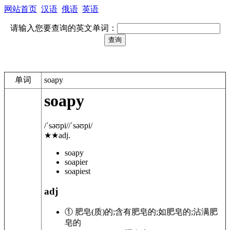
网站首页
汉语
俄语
英语
请输入您要查询的英文单词：
单词
soapy
soapy
/ˈsəʊpi/
/ˈsəʊpi/
★★
adj.
soapy
soapier
soapiest
adj
① 肥皂(质)的;含有肥皂的;如肥皂的;沾满肥
皂的