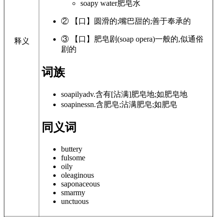
soapy water
肥皂水
② 【口】圆滑的;嘴巴甜的;善于奉承的
③ 【口】肥皂剧(soap opera)一般的,似通俗
释义
剧的
词族
soapily
adv.
含有[沾满]肥皂地;如肥皂地
soapiness
n.
含肥皂;沾满肥皂;如肥皂
同义词
buttery
fulsome
oily
oleaginous
saponaceous
smarmy
unctuous