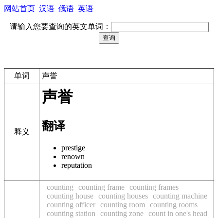
网站首页
汉语
俄语
英语
请输入您要查询的英文单词：
单词
声誉
声誉
翻译
释义
prestige
renown
reputation
counting
counting frame
counting frames
counting house
counting houses
counting machine
counting officer
counting room
counting rooms
counting station
counting zone
count in one's head