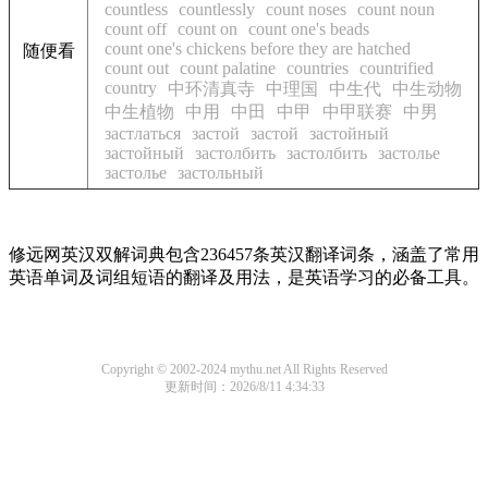
countless
countlessly
count noses
count noun
count off
count on
count one's beads
count one's chickens before they are hatched
随便看
count out
count palatine
countries
countrified
country
中环清真寺
中理国
中生代
中生动物
中生植物
中用
中田
中甲
中甲联赛
中男
застлаться
застой
застой
застойный
застойный
застолбить
застолбить
застолье
застолье
застольный
修远网英汉双解词典包含236457条英汉翻译词条，涵盖了常用
英语单词及词组短语的翻译及用法，是英语学习的必备工具。
Copyright © 2002-2024 mythu.net All Rights Reserved
更新时间：2026/8/11 4:34:33