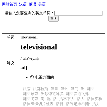
网站首页
汉语
俄语
英语
请输入您要查询的英文单词：
单词
televisional
televisional
/ˌtɛləˈvɪʒənḷ/
释义
adj
① 电视方面的
洪荒
洪都拉斯
洪量
洪钟
洪门
洲
洲际
洲际导弹
洲际弹道导弹
洲际弹道飞弹
洲际飞弹
洵
洸
活
活不下去
活人
活体实验
活体组织切片检查
活佛
活到老,学到老
活力