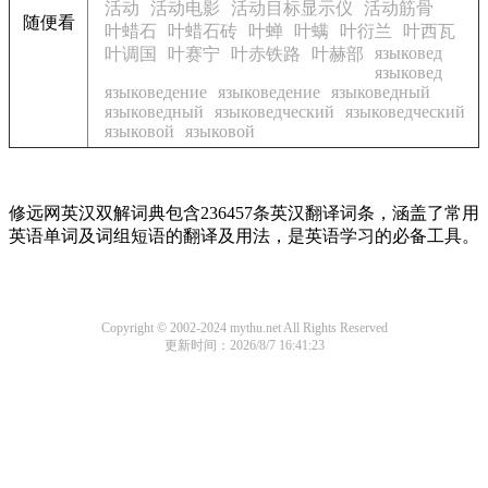
活动
活动电影
活动目标显示仪
活动筋骨
随便看
叶蜡石
叶蜡石砖
叶蝉
叶螨
叶衍兰
叶西瓦
языковед
叶调国
叶赛宁
叶赤铁路
叶赫部
языковед
языковедение
языковедение
языковедный
языковедный
языковедческий
языковедческий
языковой
языковой
修远网英汉双解词典包含236457条英汉翻译词条，涵盖了常用
英语单词及词组短语的翻译及用法，是英语学习的必备工具。
Copyright © 2002-2024 mythu.net All Rights Reserved
更新时间：2026/8/7 16:41:23