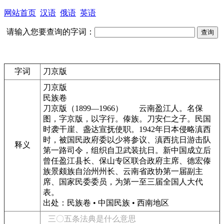
网站首页
汉语
俄语
英语
请输入您要查询的字词：
字词
刀京版
刀京版
民族卷
刀京版
（
1899—1966
）
云南盈江人。名保
图，字京版，以字行。傣族。刀安仁之子。民国
时袭干崖、盏达宣抚使职。1942年日本侵略滇西
时，被国民政府委以少将参议、滇西抗日游击队
释义
第一路司令，组织自卫武装抗日。新中国成立后
曾任盈江县长、保山专区联合政府主席、德宏傣
族景颇族自治州州长、云南省政协第一届副主
席、国家民委委员，为第一至三届全国人大代
表。
出处：民族卷 • 中国民族 • 西南地区
三〇五条法典是什么意思