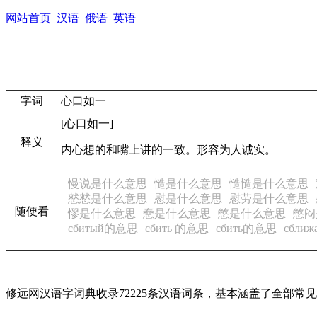
网站首页
汉语
俄语
英语
字词
心口如一
[心口如一]
释义
内心想的和嘴上讲的一致。形容为人诚实。
慢说是什么意思
慥是什么意思
慥慥是什么意思
慭慭是什么意思
慰是什么意思
慰劳是什么意思
随便看
憀是什么意思
憃是什么意思
憋是什么意思
憋闷
сбитый的意思
сбить 的意思
сбить的意思
сбли
修远网汉语字词典收录72225条汉语词条，基本涵盖了全部