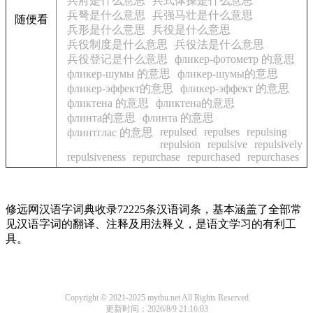
兵府是什么意思
兵式体操是什么意思
兵弩是什么意思
兵强马壮是什么意思
随便看
兵形是什么意思
兵役是什么意思
兵役制度是什么意思
兵役法是什么意思
兵役登记是什么意思
фликер-фотометр 的意思
фликер-шумы 的意思
фликер-шумы的意思
фликер-эффект的意思
фликер-эффект 的意思
фликтена 的意思
фликтена的意思
флинта的意思
флинта 的意思
repulsed
repulses
repulsing
флинтглас 的意思
repulsion
repulsive
repulsively
repulsiveness
repurchase
repurchased
repurchases
修远网汉语字词典收录72225条汉语词条，基本涵盖了全部常
见汉语字词的翻译、注释及用法释义，是语文学习的有利工
具。
Copyright © 2021-2025 mythu.net All Rights Reserved
更新时间：2026/8/9 21:16:03