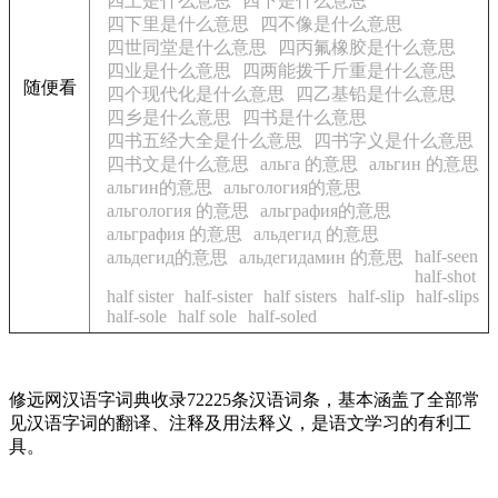
四上是什么意思
四下是什么意思
四下里是什么意思
四不像是什么意思
四世同堂是什么意思
四丙氟橡胶是什么意思
四业是什么意思
四两能拨千斤重是什么意思
随便看
四个现代化是什么意思
四乙基铅是什么意思
四乡是什么意思
四书是什么意思
四书五经大全是什么意思
四书字义是什么意思
四书文是什么意思
альга 的意思
альгин 的意思
альгин的意思
альгология的意思
альгология 的意思
альграфия的意思
альграфия 的意思
альдегид 的意思
half-seen
альдегид的意思
альдегидамин 的意思
half-shot
half sister
half-sister
half sisters
half-slip
half-slips
half-sole
half sole
half-soled
修远网汉语字词典收录72225条汉语词条，基本涵盖了全部常
见汉语字词的翻译、注释及用法释义，是语文学习的有利工
具。