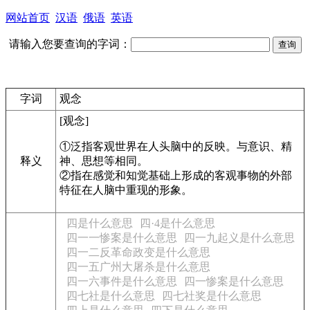
网站首页
汉语
俄语
英语
请输入您要查询的字词：
字词
观念
[观念]
①
泛指客观世界在人头脑中的反映。与意识、精
释义
神、思想等相同。
②
指在感觉和知觉基础上形成的客观事物的外部
特征在人脑中重现的形象。
四是什么意思
四·4是什么意思
四一一惨案是什么意思
四一九起义是什么意思
四一二反革命政变是什么意思
四一五广州大屠杀是什么意思
四一六事件是什么意思
四一惨案是什么意思
四七社是什么意思
四七社奖是什么意思