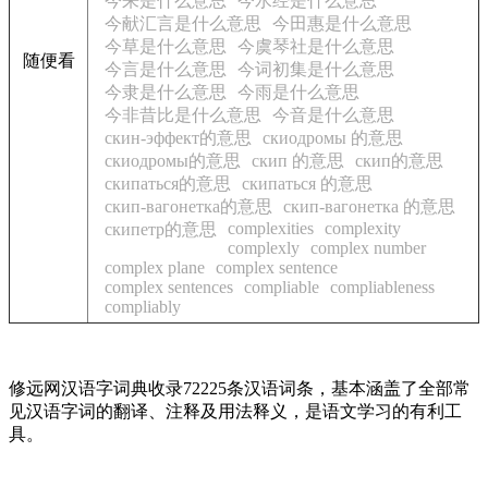
今来是什么意思
今水经是什么意思
今献汇言是什么意思
今田惠是什么意思
今草是什么意思
今虞琴社是什么意思
随便看
今言是什么意思
今词初集是什么意思
今隶是什么意思
今雨是什么意思
今非昔比是什么意思
今音是什么意思
скин-эффект的意思
скиодромы 的意思
скиодромы的意思
скип 的意思
скип的意思
скипаться的意思
скипаться 的意思
скип-вагонетка的意思
скип-вагонетка 的意思
complexities
complexity
скипетр的意思
complexly
complex number
complex plane
complex sentence
complex sentences
compliable
compliableness
compliably
修远网汉语字词典收录72225条汉语词条，基本涵盖了全部常
见汉语字词的翻译、注释及用法释义，是语文学习的有利工
具。