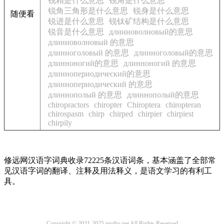
锐精是什么意思
锐角是什么意思
锐角三角形是什么意思
锐身是什么意思
随便看
锐进是什么意思
锐钛矿结构是什么意思
锐音是什么意思
длинноволновый的意思
длинноволновый 的意思
длинноголовый 的意思
длинноголовый的意思
длинноногий的意思
длинноногий 的意思
длиннопериодический的意思
длиннопериодический 的意思
длиннополый 的意思
длиннополый的意思
chiropractors
chiropter
Chiroptera
chiropteran
chirospasm
chirp
chirped
chirpier
chirpiest
chirpily
修远网汉语字词典收录72225条汉语词条，基本涵盖了全部常
见汉语字词的翻译、注释及用法释义，是语文学习的有利工
具。
Copyright © 2021-2025 mythu.net All Rights Reserved