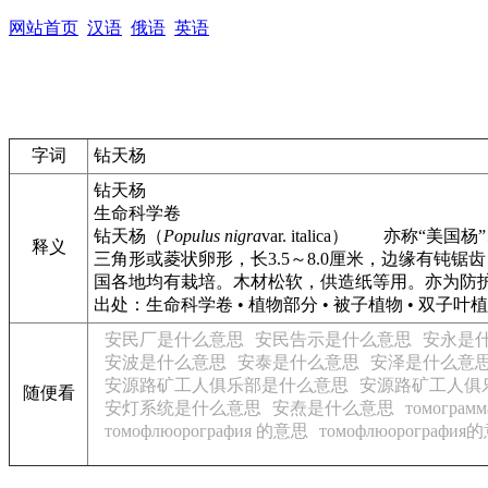
网站首页
汉语
俄语
英语
字词
钻天杨
钻天杨
生命科学卷
钻天杨
（
Populus nigra
var. italica
）
亦称“美国杨”、
释义
三角形或菱状卵形，长3.5～8.0厘米，边缘有
国各地均有栽培。木材松软，供造纸等用。亦为防
出处：生命科学卷 • 植物部分 • 被子植物 • 双子叶
安民厂是什么意思
安民告示是什么意思
安永是
安波是什么意思
安泰是什么意思
安泽是什么意
安源路矿工人俱乐部是什么意思
安源路矿工人俱
随便看
安灯系统是什么意思
安焘是什么意思
томогра
томофлюорография 的意思
томофлюорография