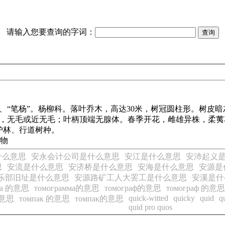
请输入您要查询的字词：
“笔杨”。杨柳科。落叶乔木，高达30米，树冠圆柱形。树皮
钝锯齿，无毛或近无毛；叶柄顶端无腺体。春季开花，雌雄异株，
护林、行道树种。
植物
什么意思
安永会计公司是什么意思
安江是什么意思
安沛起义
思
安流是什么意思
安济桥是什么意思
安海是什么意思
安源是
乐部旧址是什么意思
安源路矿工人大罢工是什么意思
安溪是什
мма 的意思
томограмма的意思
томограф的意思
томограф 的意思
quick-witted
quicky
quid
q
的意思
томпак 的意思
томпак的意思
quid pro quos