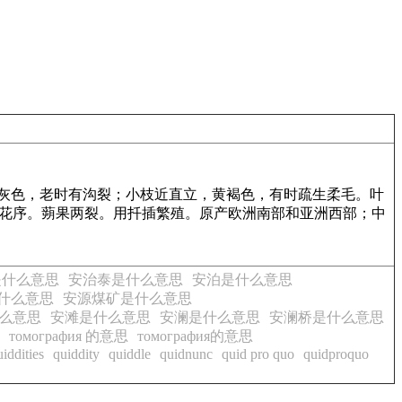
暗灰色，老时有沟裂；小枝近直立，黄褐色，有时疏生柔毛。叶
柔荑花序。蒴果两裂。用扦插繁殖。原产欧洲南部和亚洲西部；中
是什么意思
安治泰是什么意思
安泊是什么意思
什么意思
安源煤矿是什么意思
么意思
安滩是什么意思
安澜是什么意思
安澜桥是什么意思
томография 的意思
томография的意思
uiddities
quiddity
quiddle
quidnunc
quid pro quo
quidproquo