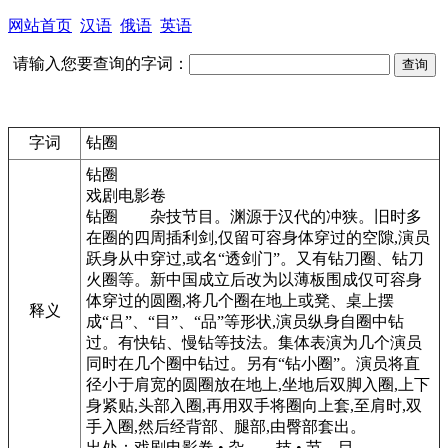
网站首页
汉语
俄语
英语
请输入您要查询的字词：
字词
钻圈
钻圈
戏剧电影卷
钻圈
杂技节目。渊源于汉代的冲狭。旧时多
在圈的四周插利剑,仅留可容身体穿过的空隙,演员
跃身从中穿过,或名“透剑门”。又有钻刀圈、钻刀
火圈等。新中国成立后改为以薄板围成仅可容身
体穿过的圆圈,将几个圈在地上或凳、桌上摆
释义
成“吕”、“目”、“品”等形状,演员纵身自圈中钻
过。有快钻、慢钻等技法。集体表演为几个演员
同时在几个圈中钻过。另有“钻小圈”。演员将直
径小于肩宽的圆圈放在地上,坐地后双脚入圈,上下
身紧贴,头部入圈,再用双手将圈向上套,至肩时,双
手入圈,然后经背部、腿部,由臀部套出。
出处：戏剧电影卷 • 杂 技 • 节 目