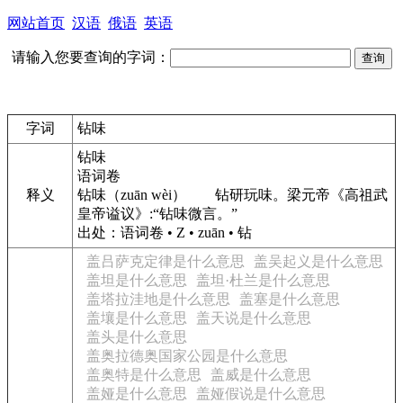
网站首页
汉语
俄语
英语
请输入您要查询的字词：
字词
钻味
钻味
语词卷
释义
钻味
（
zuān wèi
）
钻研玩味。
梁元帝
《高祖武
皇帝谥议》:“钻味微言。”
出处：语词卷 • Z • zuān • 钻
盖吕萨克定律是什么意思
盖吴起义是什么意思
盖坦是什么意思
盖坦·杜兰是什么意思
盖塔拉洼地是什么意思
盖塞是什么意思
盖壤是什么意思
盖天说是什么意思
盖头是什么意思
盖奥拉德奥国家公园是什么意思
盖奥特是什么意思
盖威是什么意思
盖娅是什么意思
盖娅假说是什么意思