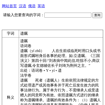
网站首页
汉语
俄语
英语
请输入您要查询的字词：
字词
遗嘱
遗嘱
语词卷
遗嘱
（
yí zhǔ
）
人在生前或临死时用口头或书
面形式嘱咐身后各事的处理。如:立遗嘱。《三国
演义》第四十回:“
刘表
病中闻此信,吃惊不小,商议
写遗嘱,令
玄德
辅佐长子
刘琦
为
荆州
之主。”
出处：语词卷 • Y • yí • 遗
法学卷
遗嘱
死者（遗嘱人）生前依照法律规定的方
式处理遗产或其他事务并于死亡后发生效力的民
事法律行为。属于单方行为，不需继承人或受遗
赠人的同意即为有效。依照遗嘱方式进行的继承
释义
称为遗嘱继承。遗嘱的有效条件为：（1）遗嘱人
在设立遗嘱时必须具有遗嘱能力。《中华人民共