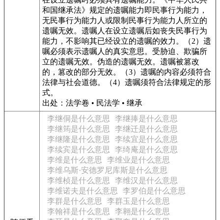
和国继承法》规定的遗嘱能力即民事行为能力，
无民事行为能力人或限制民事行为能力人所立的
遗嘱无效。遗嘱人在设立遗嘱后如丧失民事行为
能力，不影响其已经设立的遗嘱的效力。（2）遗
嘱必须表示遗嘱人的真实意思。受胁迫、欺骗所
立的遗嘱无效。伪造的遗嘱无效。遗嘱被篡改
的，篡改的部分无效。（3）遗嘱的内容必须符合
法律与社会道德。（4）遗嘱须符合法律规定的形
式。
出处：法学卷 • 民法学 • 继承
李继侗是什么意思
李继捧是什么意思
李继筠是什么意思
李继迁是什么意思
李继隆是什么意思
李续宜是什么意思
李续宾是什么意思
李绮庵是什么意思
李维是什么意思
李维业是什么意思
李维乌斯·安德罗尼库斯是什么意思
李维桢是什么意思
李维汉是什么意思
李维诺夫是什么意思
李罗伯是什么意思
李群是什么意思
李群玉是什么意思
李翰祥是什么意思
李翱是什么意思