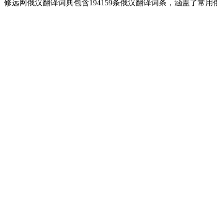
修远网俄汉翻译词典包含194159条俄汉翻译词条，涵盖了