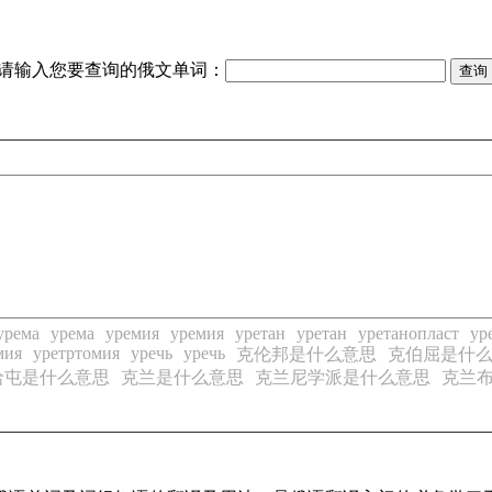
请输入您要查询的俄文单词：
урема
урема
уремия
уремия
уретан
уретан
уретанопласт
ур
мия
уретртомия
уречь
уречь
克伦邦是什么意思
克伯屈是什
哈屯是什么意思
克兰是什么意思
克兰尼学派是什么意思
克兰