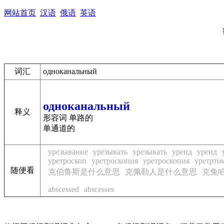
网站首页
汉语
俄语
英语
词汇
одноканальный
одноканальный
释义
形容词 单路的
单通道的
урезывание
урезывать
урезывать
уреид
уреид
уретроскоп
уретроскопия
уретроскопия
уретрто
随便看
克伯鲁斯是什么意思
克佩勒人是什么意思
克兔
abscessed
abscesses