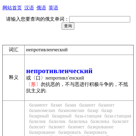
网站首页
汉语
俄语
英语
请输入您要查询的俄文单词：
词汇
непротивленческий
непротивленческий
释义
或〈口〉непротивл`енский
〔形〕
勿抗恶的，不与恶进行积极斗争的，不抵
抗主义的.
базамент
базан
базан
базанит
базанит
базаномелан
базаномелан
базар
базар
базарный
базарный
база-станция
база-станция
базилик
базилик
базилика
базилика
базилит
базилит
базимет
базимет
базирование
базирование
базировать
базировать