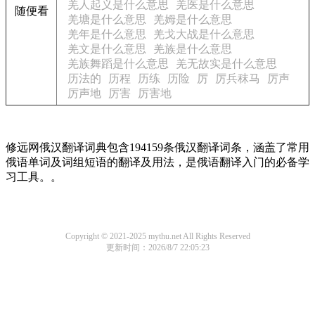
羌人起义是什么意思
羌医是什么意思
随便看
羌塘是什么意思
羌姆是什么意思
羌年是什么意思
羌戈大战是什么意思
羌文是什么意思
羌族是什么意思
羌族舞蹈是什么意思
羌无故实是什么意思
历法的
历程
历练
历险
厉
厉兵秣马
厉声
厉声地
厉害
厉害地
修远网俄汉翻译词典包含194159条俄汉翻译词条，涵盖了常用
俄语单词及词组短语的翻译及用法，是俄语翻译入门的必备学
习工具。。
Copyright © 2021-2025 mythu.net All Rights Reserved
更新时间：2026/8/7 22:05:23