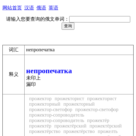
网站首页
汉语
俄语
英语
请输入您要查询的俄文单词：
词汇
непропечатка
непропечатка
释义
未印上
漏印
прожектор
прожекторист
прожекторист
прожекторный
прожекторный
прожектор-светофор
прожектор-светофор
прожектор-сопроводитель
прожектор-сопроводитель
прожектёр
прожектёр
прожектёрский
прожектёрский
прожектёрство
прожектёрство
прожелть