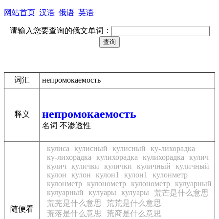
网站首页
汉语
俄语
英语
请输入您要查询的俄文单词：
词汇
непромокаемость
непромокаемость
释义
名词 不渗透性
кулиса
кулисный
кулисный
ку-лихорадка
ку-лихорадка
кулихорадка
кулихорадка
кулич
кулич
кулички
кулички
куличный
куличный
кулон
кулон
кулон1
кулон1
кулонметр
кулонметр
кулонометр
кулонометр
кулуарный
кулуарный
кулуары
кулуары
荒芒是什么意思
荒芜是什么意思
荒荒是什么意思
随便看
荒落是什么意思
荒裔是什么意思