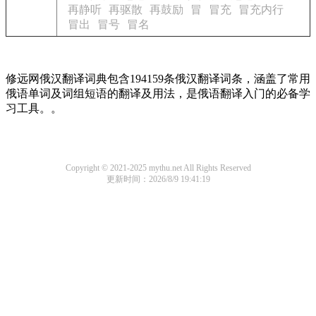
再静听
再驱散
再鼓励
冒
冒充
冒充内行
冒出
冒号
冒名
修远网俄汉翻译词典包含194159条俄汉翻译词条，涵盖了常用
俄语单词及词组短语的翻译及用法，是俄语翻译入门的必备学
习工具。。
Copyright © 2021-2025 mythu.net All Rights Reserved
更新时间：2026/8/9 19:41:19