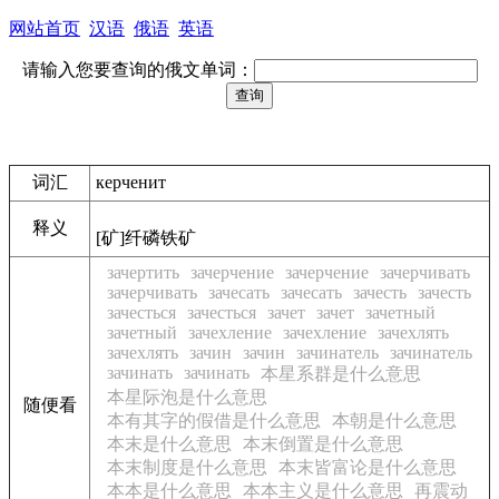
网站首页
汉语
俄语
英语
请输入您要查询的俄文单词：
词汇
керченит
释义
[矿]纤磷铁矿
зачертить
зачерчение
зачерчение
зачерчивать
зачерчивать
зачесать
зачесать
зачесть
зачесть
зачесться
зачесться
зачет
зачет
зачетный
зачетный
зачехление
зачехление
зачехлять
зачехлять
зачин
зачин
зачинатель
зачинатель
зачинать
зачинать
本星系群是什么意思
本星际泡是什么意思
随便看
本有其字的假借是什么意思
本朝是什么意思
本末是什么意思
本末倒置是什么意思
本末制度是什么意思
本末皆富论是什么意思
本本是什么意思
本本主义是什么意思
再震动