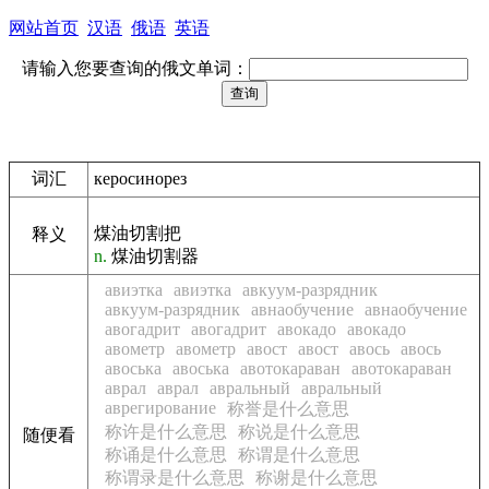
网站首页
汉语
俄语
英语
请输入您要查询的俄文单词：
词汇
керосинорез
煤油切割把
释义
n.
煤油切割器
авиэтка
авиэтка
авкуум-разрядник
авкуум-разрядник
авнаобучение
авнаобучение
авогадрит
авогадрит
авокадо
авокадо
авометр
авометр
авост
авост
авось
авось
авоська
авоська
авотокараван
авотокараван
аврал
аврал
авральный
авральный
аврегирование
称誉是什么意思
称许是什么意思
称说是什么意思
随便看
称诵是什么意思
称谓是什么意思
称谓录是什么意思
称谢是什么意思