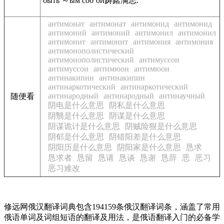
быть ～ым соб`ой踌躇满志.
антимонат
антимонат
антимонид
антимонид
антимоний
антимоний
антимонил
антимонил
антимонит
антимонит
антимония
антимония
антимонополистический
антимонополистический
антимуссон
антимуссон
антимюон
антимюон
антинакипин
антинакипин
антинаркотический
антинаркотический
антинародный
антинародный
антинаучный
随便看
阴电是什么意思
阴私是什么意思
阴翳是什么意思
阴谋是什么意思
阴谋诡计是什么意思
阴贼险狠是什么意思
阴郁是什么意思
阴错阳差是什么意思
阴阳历是什么意思
阴阳家是什么意思
恳求
恳求者
恳留
恳请
恳谈
恳谢
恳辞
恶
恶习
恶习难改
修远网俄汉翻译词典包含194159条俄汉翻译词条，涵盖了常用
俄语单词及词组短语的翻译及用法，是俄语翻译入门的必备学