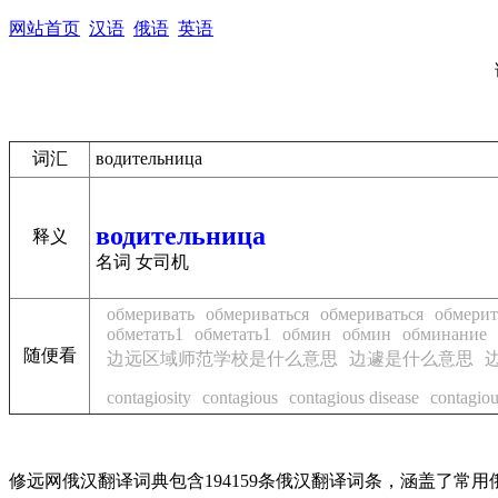
网站首页
汉语
俄语
英语
词汇
водительница
водительница
释义
名词 女司机
обмеривать
обмериваться
обмериваться
обмерит
обметать1
обметать1
обмин
обмин
обминание
随便看
边远区域师范学校是什么意思
边遽是什么意思
contagiosity
contagious
contagious disease
contagiou
修远网俄汉翻译词典包含194159条俄汉翻译词条，涵盖了