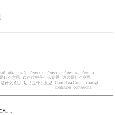
ный
обмерный
обмести
обмести
обметать
обметать
是什么意思
边路传中是什么意思
边远是什么意思
Contadora Group
contagia
阃是什么意思
边防是什么意思
contagion
contagions
工具。。