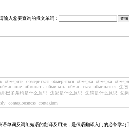
请输入您要查询的俄文单词：
ь
обмерить
обмериться
обмериться
обмерка
обмерка
обмер
обминание
обминать
обминать
обминаться
обминаться
边贡
边那巴多条约是什么意思
边鄙是什么意思
边镐是什么意思
边
sly
contagiousness
contagium
常用俄语单词及词组短语的翻译及用法，是俄语翻译入门的必备学习