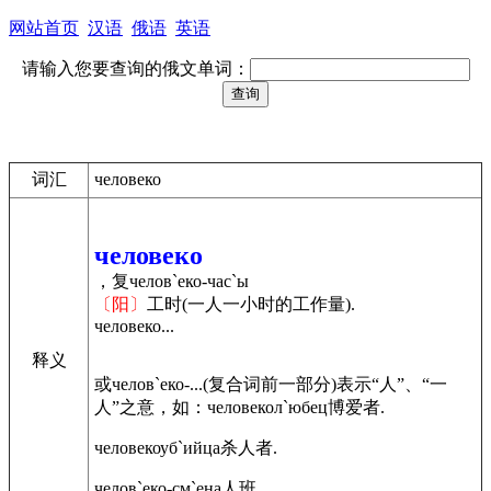
网站首页
汉语
俄语
英语
请输入您要查询的俄文单词：
词汇
человеко
человеко
，复челов`еко-час`ы
〔阳〕
工时(一人一小时的工作量).
человеко...
释义
或челов`еко-...(复合词前一部分)表示“人”、“一
人”之意，如：человекол`юбец博爱者.
человекоуб`ийца杀人者.
челов`еко-см`ена人班.