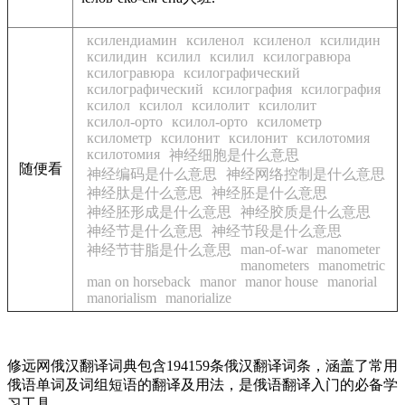
ксилендиамин
ксиленол
ксиленол
ксилидин
ксилидин
ксилил
ксилил
ксилогравюра
ксилогравюра
ксилографический
ксилографический
ксилография
ксилография
ксилол
ксилол
ксилолит
ксилолит
ксилол-орто
ксилол-орто
ксилометр
ксилометр
ксилонит
ксилонит
ксилотомия
ксилотомия
神经细胞是什么意思
随便看
神经编码是什么意思
神经网络控制是什么意思
神经肽是什么意思
神经胚是什么意思
神经胚形成是什么意思
神经胶质是什么意思
神经节是什么意思
神经节段是什么意思
man-of-war
manometer
神经节苷脂是什么意思
manometers
manometric
man on horseback
manor
manor house
manorial
manorialism
manorialize
修远网俄汉翻译词典包含194159条俄汉翻译词条，涵盖了常用
俄语单词及词组短语的翻译及用法，是俄语翻译入门的必备学
习工具。。