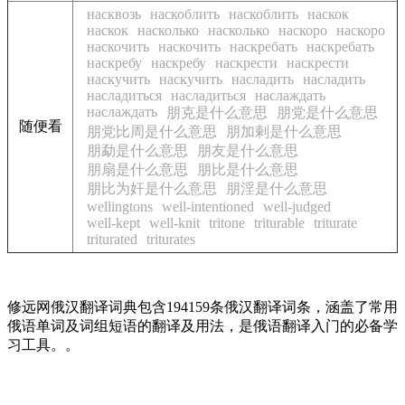
насквозь
наскоблить
наскоблить
наскок
наскок
насколько
насколько
наскоро
наскоро
наскочить
наскочить
наскребать
наскребать
наскребу
наскребу
наскрести
наскрести
наскучить
наскучить
насладить
насладить
насладиться
насладиться
наслаждать
наслаждать
朋克是什么意思
朋党是什么意思
随便看
朋党比周是什么意思
朋加剌是什么意思
朋勐是什么意思
朋友是什么意思
朋扇是什么意思
朋比是什么意思
朋比为奸是什么意思
朋淫是什么意思
wellingtons
well-intentioned
well-judged
well-kept
well-knit
tritone
triturable
triturate
triturated
triturates
修远网俄汉翻译词典包含194159条俄汉翻译词条，涵盖了常用
俄语单词及词组短语的翻译及用法，是俄语翻译入门的必备学
习工具。。