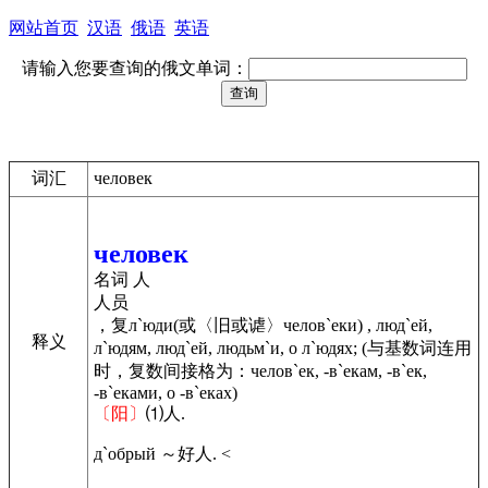
网站首页
汉语
俄语
英语
请输入您要查询的俄文单词：
词汇
человек
человек
名词 人
人员
，复л`юди(或〈旧或谑〉челов`еки) , люд`ей,
释义
л`юдям, люд`ей, людьм`и, о л`юдях; (与基数词连用
时，复数间接格为：челов`ек, -в`екам, -в`ек,
-в`еками, о -в`еках)
〔阳〕
⑴人.
д`обрый ～好人. <