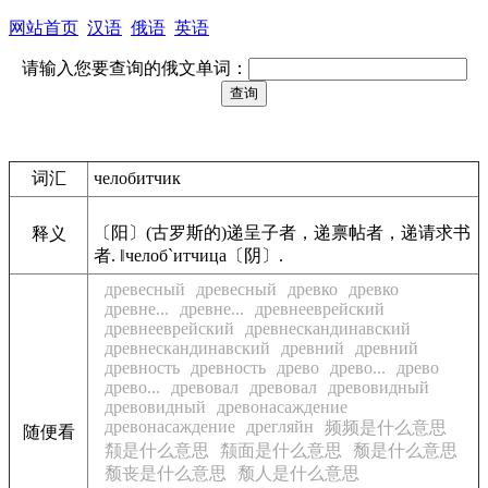
网站首页
汉语
俄语
英语
请输入您要查询的俄文单词：
词汇
челобитчик
〔阳〕(古罗斯的)递呈子者，递禀帖者，递请求书
释义
者. ‖челоб`итчица〔阴〕.
древесный
древесный
древко
древко
древне...
древне...
древнееврейский
древнееврейский
древнескандинавский
древнескандинавский
древний
древний
древность
древность
древо
древо...
древо
древо...
древовал
древовал
древовидный
древовидный
древонасаждение
древонасаждение
дрегляйн
频频是什么意思
随便看
颒是什么意思
颒面是什么意思
颓是什么意思
颓丧是什么意思
颓人是什么意思