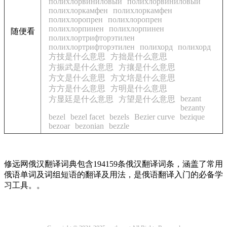
полихлорвиниловый
полихлорвиниловый
полихлоркамфен
полихлоркамфен
полихлоропрен
полихлоропрен
полихлорпинен
полихлорпинен
随便看
полихлортрифторэтилен
полихлортрифторэтилен
полихорд
полихорд
方技是什么意思
方拙是什么意思
方振武是什么意思
方攘是什么意思
方文是什么意思
方文培是什么意思
方方是什么意思
方明是什么意思
bezant
方显廷是什么意思
方望是什么意思
bezanty
bezel
bezel facet
bezels
Bezier curve
bezique
bezoar
bezonian
bezzle
修远网俄汉翻译词典包含194159条俄汉翻译词条，涵盖了常用
俄语单词及词组短语的翻译及用法，是俄语翻译入门的必备学
习工具。。