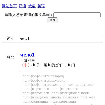
网站首页
汉语
俄语
英语
请输入您要查询的俄文单词：
词汇
чело1
чело1
释义
，复чёла
〔中〕
(炉子、熔炉的)炉口，炉门.
полифосфоиитрилхлорид
полифосфонитрилхолорид
полифосфонитрилхолорид
полифторэтилеи
полифторэтилеи
полифторэтилен
полифторэтилен
полифункциональность
полифункциональность
полихета
полихета
полихлорвинил
полихлорвинил