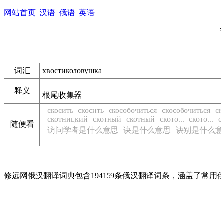
网站首页
汉语
俄语
英语
词汇
хвостиколовушка
释义
根尾收集器
скосить
скосить
скособочиться
скособочиться
с
скотницкий
скотный
скотный
ското...
ското...
随便看
访问学者是什么意思
诀是什么意思
诀别是什么
修远网俄汉翻译词典包含194159条俄汉翻译词条，涵盖了