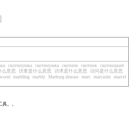
нка
скотинушка
скотинушка
скотник
скотник
скотницкий
什么意思
访查是什么意思
访求是什么意思
访问是什么意思
ewood
marbling
marbly
Marburg disease
marc
marcasite
marcel
工具。。