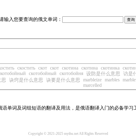
请输入您要查询的俄文单词：
костить
скостить
скот
скот
скотина
скотина
скотинка
скоти
скотобойный
скотобойный
скотобойня
设防是什么意思
访是
marbleize
marbles
marbl
意思
诀窍是什么意思
诀要是什么意思
marcelled
常用俄语单词及词组短语的翻译及用法，是俄语翻译入门的必备学习
Copyright © 2021-2025 mythu.net All Rights Reserved