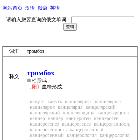
网站首页
汉语
俄语
英语
请输入您要查询的俄文单词：
词汇
тромбоз
тромбоз
释义
血栓形成
〔阳〕
血栓形成.
кануть
кануть
канцелярист
канцелярист
канцелярия
канцелярия
канцелярский
канцелярский
канцелярщина
канцелярщина
канцер
канцер
канцероген
канцероген
канцерогенез
канцерогенез
канцерогенность
канцерогенность
канцерогенный
канцерогенный
канцерология
канцерология