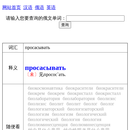
网站首页
汉语
俄语
英语
请输入您要查询的俄文单词：
词汇
просасывать
просасывать
释义
〔未〕
见просос`ать.
биокосмонавтика
биокрасители
биокрасители
биокрем
биокрем
биокристалл
биокристалл
биолаборатория
биолаборатория
биолизис
биолизис
биолит
биолит
биолог
биолог
биологизаторский
биологизаторский
биологизм
биологизм
биологический
биологический
биология
биология
биолюминесценция
биолюминесценция
随便看