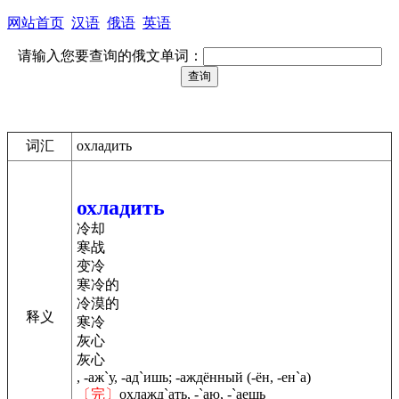
网站首页
汉语
俄语
英语
请输入您要查询的俄文单词：
词汇
охладить
охладить
冷却
寒战
变冷
寒冷的
冷漠的
释义
寒冷
灰心
灰心
, -аж`у, -ад`ишь; -аждённый (-ён, -ен`а)
〔完〕
охлажд`ать, -`аю, -`аешь