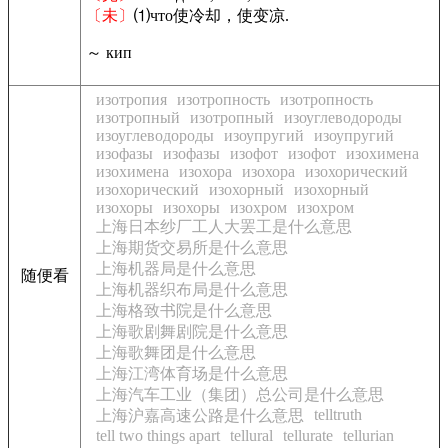
〔未〕
⑴что使冷却，使变凉.
～ кип
изотропия
изотропность
изотропность
изотропный
изотропный
изоуглеводороды
изоуглеводороды
изоупругий
изоупругий
изофазы
изофазы
изофот
изофот
изохимена
изохимена
изохора
изохора
изохорический
изохорический
изохорный
изохорный
изохоры
изохоры
изохром
изохром
上海日本纱厂工人大罢工是什么意思
上海期货交易所是什么意思
上海机器局是什么意思
随便看
上海机器织布局是什么意思
上海格致书院是什么意思
上海歌剧舞剧院是什么意思
上海歌舞团是什么意思
上海江湾体育场是什么意思
上海汽车工业（集团）总公司是什么意思
telltruth
上海沪嘉高速公路是什么意思
tell two things apart
tellural
tellurate
tellurian